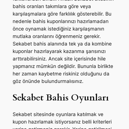
bahis oranları takımlara göre veya
karşılaşmalara göre farklılık gösterebilir. Bu
nedenle bahis kuponlarınızı hazırlamadan
önce oynamak istediğiniz karşılaşmanın
mutlaka oranlarını öğrenmeniz gerekir.
Sekabet bahis alanında tek ya da kombine
kuponlar hazırlayarak kazanma şansınızı
arttırabilirsiniz. Ancak site içerisinde hile
yapmanız mümkün değildir. Bununla birlikte
her zaman kaybetme riskiniz olduğunu da
göz önünde bulundurmalısınız.
Sekabet Bahis Oyunları
Sekabet sitesinde oyunlara katılmak ve
kupon hazırlamak istiyorsanız belli kriterleri