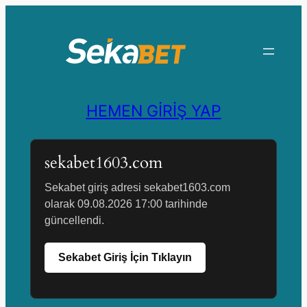
İçeriğe
geç
HEMEN GİRİŞ YAP
sekabet1603.com
Sekabet giriş adresi sekabet1603.com
olarak 09.08.2026 17:00 tarihinde
güncellendi.
Sekabet Giriş İçin Tıklayın