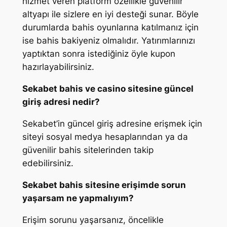
hizmet veren platform özellikle güvenilir
altyapı ile sizlere en iyi desteği sunar. Böyle
durumlarda bahis oyunlarına katılmanız için
ise bahis bakiyeniz olmalıdır. Yatırımlarınızı
yaptıktan sonra istediğiniz öyle kupon
hazırlayabilirsiniz.
Sekabet bahis ve casino sitesine güncel
giriş adresi nedir?
Sekabet’in güncel giriş adresine erişmek için
siteyi sosyal medya hesaplarından ya da
güvenilir bahis sitelerinden takip
edebilirsiniz.
Sekabet bahis sitesine erişimde sorun
yaşarsam ne yapmalıyım?
Erişim sorunu yaşarsanız, öncelikle