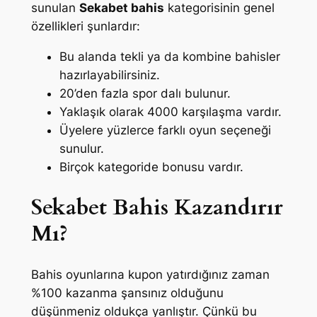
sunulan
Sekabet bahis
kategorisinin genel
özellikleri şunlardır:
Bu alanda tekli ya da kombine bahisler
hazırlayabilirsiniz.
20’den fazla spor dalı bulunur.
Yaklaşık olarak 4000 karşılaşma vardır.
Üyelere yüzlerce farklı oyun seçeneği
sunulur.
Birçok kategoride bonusu vardır.
Sekabet Bahis Kazandırır
Mı?
Bahis oyunlarına kupon yatırdığınız zaman
%100 kazanma şansınız olduğunu
düşünmeniz oldukça yanlıştır. Çünkü bu